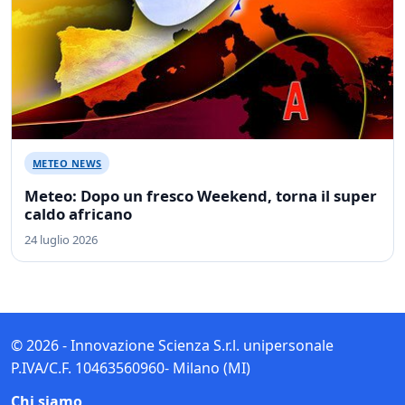
METEO NEWS
Meteo: Dopo un fresco Weekend, torna il super
caldo africano
24 luglio 2026
© 2026 - Innovazione Scienza S.r.l. unipersonale
P.IVA/C.F. 10463560960- Milano (MI)
Chi siamo