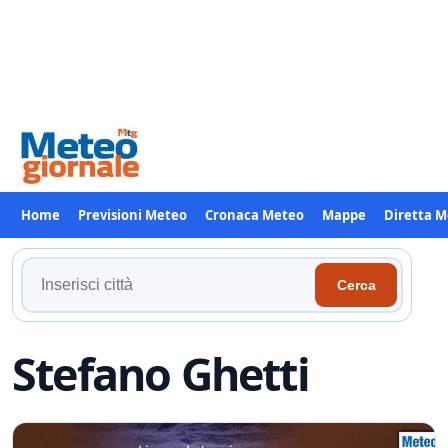
Home
Previsioni Meteo
Cronaca Meteo
Mappe
Diretta 
Cerca
Cerca
la
tua
località
Stefano Ghetti