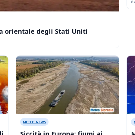
8 
a orientale degli Stati Uniti
METEO NEWS
li
Siccità in Europa: fiumi ai
M