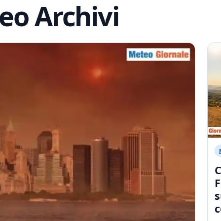
eo Archivi
C
F
s
c