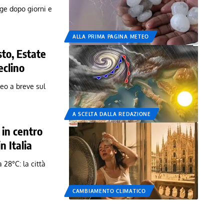
uge dopo giorni e
ALLA PRIMA PAGINA METEO
to, Estate
eclino
eo a breve sul
A SCELTA DALLA REDAZIONE
 in centro
in Italia
 28°C: la città
CAMBIAMENTO CLIMATICO