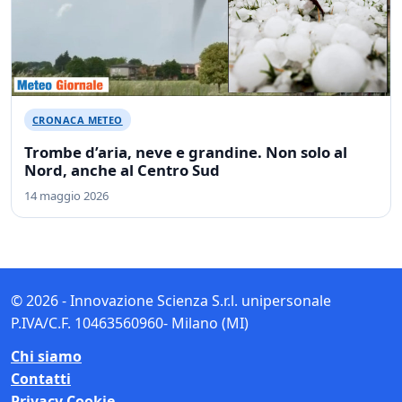
CRONACA METEO
Trombe d’aria, neve e grandine. Non solo al
Nord, anche al Centro Sud
14 maggio 2026
© 2026 - Innovazione Scienza S.r.l. unipersonale
P.IVA/C.F. 10463560960- Milano (MI)
Chi siamo
Contatti
Privacy Cookie