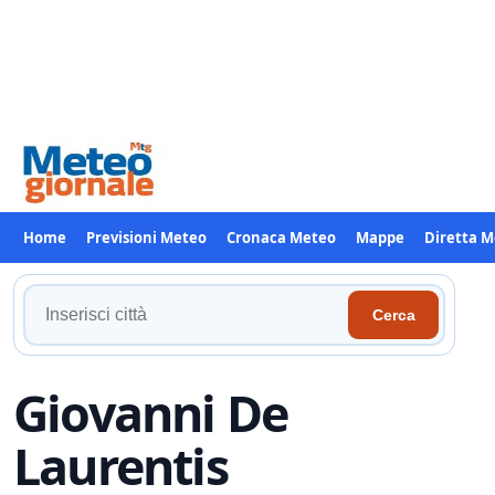
Home
Previsioni Meteo
Cronaca Meteo
Mappe
Diretta 
Cerca
Cerca
la
tua
località
Giovanni De
Laurentis