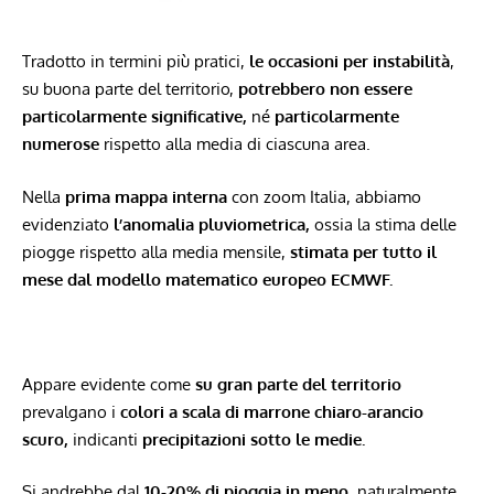
Tradotto in termini più pratici,
le occasioni per instabilità
,
su buona parte del territorio,
potrebbero non essere
particolarmente significative,
né
particolarmente
numerose
rispetto alla media di ciascuna area.
Nella
prima mappa interna
con zoom Italia, abbiamo
evidenziato
​l’anomalia pluviometrica,
ossia la stima delle
piogge rispetto alla media mensile,
stimata per tutto il
mese dal modello matematico europeo ECMWF.
Appare evidente come
su gran parte del territorio
prevalgano i
colori a scala di marrone chiaro-arancio
scuro,
indicanti
precipitazioni sotto le medie.
Si andrebbe dal
10-20% di pioggia in meno
, naturalmente