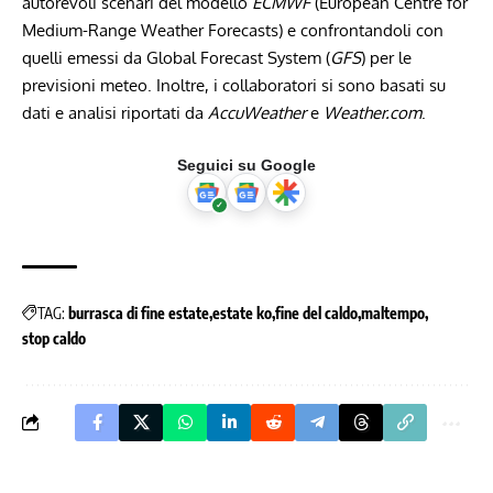
autorevoli scenari del modello
ECMWF
(European Centre for
Medium-Range Weather Forecasts) e confrontandoli con
quelli emessi da Global Forecast System (
GFS
) per le
previsioni meteo. Inoltre, i collaboratori si sono basati su
dati e analisi riportati da
AccuWeather
e
Weather.com
.
Seguici su Google
TAG:
burrasca di fine estate
estate ko
fine del caldo
maltempo
stop caldo