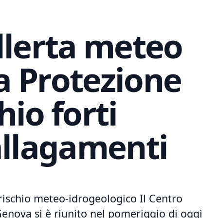
llerta meteo
la Protezione
chio forti
allagamenti
rischio ‍meteo-idrogeologico Il Centro
nova si è riunito⁢ nel pomeriggio di oggi