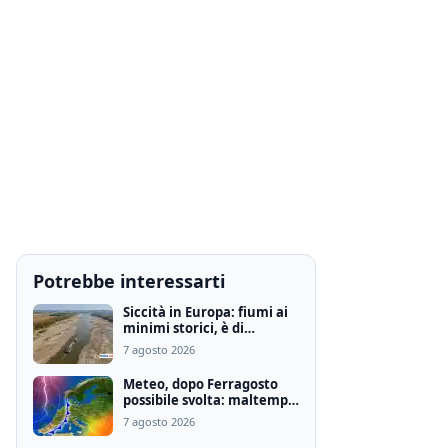
Potrebbe interessarti
Siccità in Europa: fiumi ai
minimi storici, è di
qualcosa di inedito, i
7 agosto 2026
motivi
Meteo, dopo Ferragosto
possibile svolta: maltempo
e calo delle temperature
7 agosto 2026
nelle ultime proiezioni