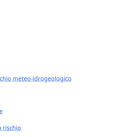
schio ‍meteo-idrogeologico
e
 rischio