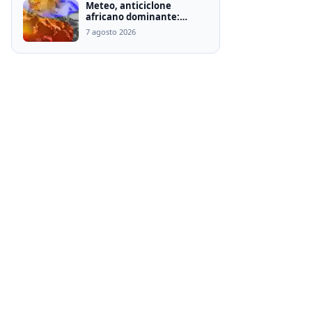
Meteo, anticiclone
africano dominante:
temporali al Nord e caldo
7 agosto 2026
intenso fino a Ferragosto