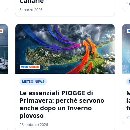
Canarie
3
5 marzo 2026
METEO NEWS
Le essenziali PIOGGE di
M
Primavera: perché servono
l
anche dopo un Inverno
f
piovoso
25
28 febbraio 2026