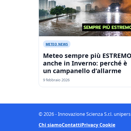
METEO NEWS
Meteo sempre più ESTREM
anche in Inverno: perché è
un campanello d’allarme
9 febbraio 2026
© 2026 - Innovazione Scienza S.r.l. uniper
Chi siamo
Contatti
Privacy Cookie