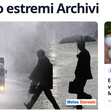
 estremi Archivi
E
v
1