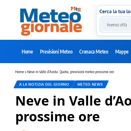
Cerca la tua lo
Home
Previsioni Meteo
Cronaca Meteo
Mappe
Home
»
Neve in Valle d’Aosta. Quota, previsioni meteo prossime ore
A LA NOTIZIA DEL GIORNO
METEO NEWS
Neve in Valle d’A
prossime ore