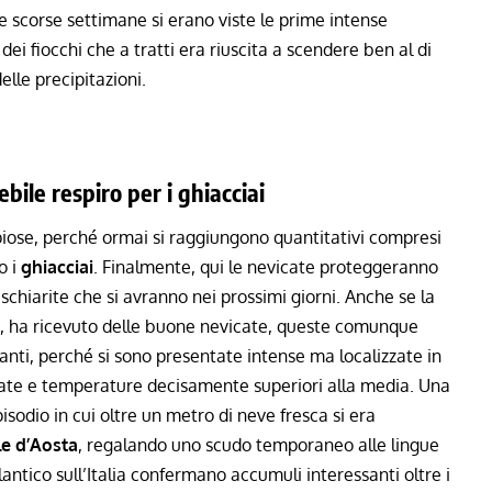
le scorse settimane si erano viste le prime
intense
 dei fiocchi che a tratti era riuscita a scendere ben al di
elle precipitazioni.
bile respiro per i ghiacciai
ose, perché ormai si raggiungono quantitativi compresi
o i
ghiacciai
. Finalmente, qui le nevicate proteggeranno
schiarite che si avranno nei prossimi giorni. Anche se la
le, ha ricevuto delle buone nevicate, queste comunque
ti, perché si sono presentate intense ma localizzate in
giate e temperature decisamente superiori alla media. Una
isodio in cui
oltre un metro di neve fresca
si era
le d’Aosta
, regalando uno scudo temporaneo alle lingue
lantico sull’Italia
confermano accumuli interessanti oltre i