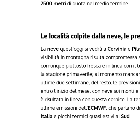
2500 metri
di quota nel medio termine.
Le località colpite dalla neve, le p
La
neve
quest’oggi si vedrà a
Cervinia
e
Pil
visibilità in montagna risulta compromessa a
comunque piuttosto fresca e in linea con il
t
la stagione primaverile; al momento mancano
ultime due settimane, del resto, le previsio
entro l’inizio del mese
, con neve sui monti e
è risultata in linea con questa cornice. La 
ultime emissioni dell’
ECMWF
, che parlano d
Italia
e picchi termici quasi estivi al
Sud
.