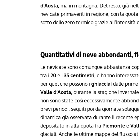
d’Aosta
, ma in montagna. Del resto, già nel
nevicate primaverili in regione
, con la quota
sotto dello zero termico grazie all’intensità d
Quantitativi di neve abbondanti, fle
Le nevicate sono comunque abbastanza copi
tra i
20
e i
35 centimetri
, e hanno interessat
per quel che possono i
ghiacciai
dalle prime 
Valle d’Aosta
, durante la stagione inverna
non sono state così eccessivamente abbondan
brevi periodi, seguiti poi da giornate soleg
dinamica già osservata durante il recente ep
depositato in alta quota fra
Piemonte
e
Val
glaciali. Anche le ultime mappe del
flusso at