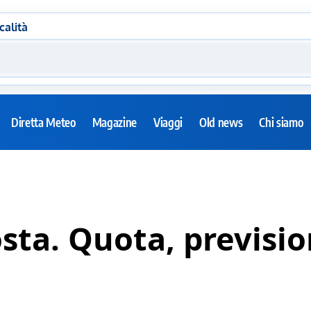
calità
Diretta Meteo
Magazine
Viaggi
Old news
Chi siamo
osta. Quota, previsi