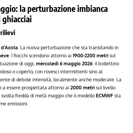
aggio: la perturbazione imbianca
i ghiacciai
rilievi
 d’Aosta
. La nuova perturbazione che sta transitando in
neve
. I fiocchi scendono attorno ai
1900-2200 metri
sul
ituazione di oggi,
mercoledì 6 maggio 2026
: il bollettino
loso o coperto, con rovesci intermittenti sino al
mente di debole intensità, localmente anche moderate. La
 a essere prospettata attorno ai
2000 metri
sul livello
a
svolta fredda di metà maggio
che il modello
ECMWF
sta
me emissioni.