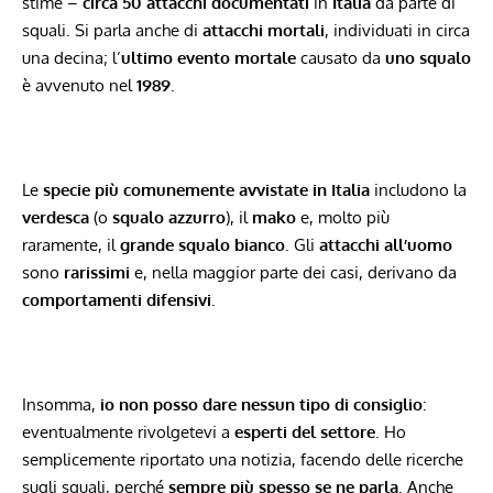
stime –
circa 50 attacchi documentati
in
Italia
da parte di
squali. Si parla anche di
attacchi mortali
, individuati in circa
una decina; l’
ultimo evento mortale
causato da
uno squalo
è avvenuto nel
1989
.
Le
specie più comunemente avvistate in Italia
includono la
verdesca
(o
squalo azzurro
), il
mako
e, molto più
raramente, il
grande squalo bianco
. Gli
attacchi all’uomo
sono
rarissimi
e, nella maggior parte dei casi, derivano da
comportamenti difensivi
.
Insomma,
io non posso dare nessun tipo di consiglio
:
eventualmente rivolgetevi a
esperti del settore
. Ho
semplicemente riportato una notizia, facendo delle ricerche
sugli squali, perché
sempre più spesso se ne parla
. Anche