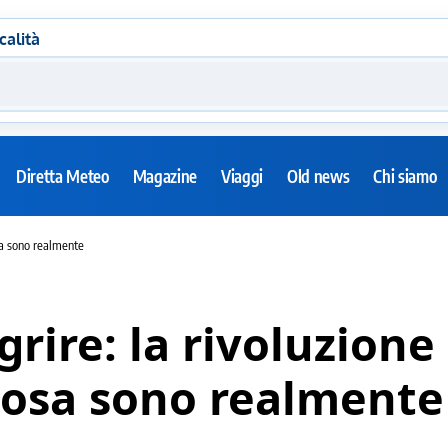
calità
Diretta Meteo
Magazine
Viaggi
Old news
Chi siamo
sa sono realmente
rire: la rivoluzione
osa sono realmente