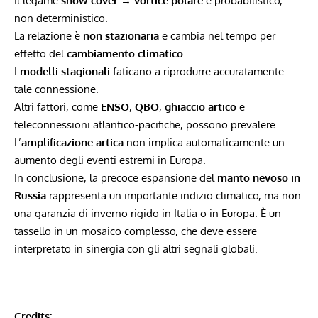
Il legame
snow cover → vortice polare
è probabilistico,
non deterministico.
La relazione è
non stazionaria
e cambia nel tempo per
effetto del
cambiamento climatico
.
I
modelli stagionali
faticano a riprodurre accuratamente
tale connessione.
Altri fattori, come
ENSO
,
QBO
,
ghiaccio artico
e
teleconnessioni atlantico-pacifiche, possono prevalere.
L’
amplificazione artica
non implica automaticamente un
aumento degli eventi estremi in Europa.
In conclusione, la precoce espansione del
manto nevoso in
Russia
rappresenta un importante indizio climatico, ma non
una garanzia di inverno rigido in Italia o in Europa. È un
tassello in un mosaico complesso, che deve essere
interpretato in sinergia con gli altri segnali globali.
Credits: