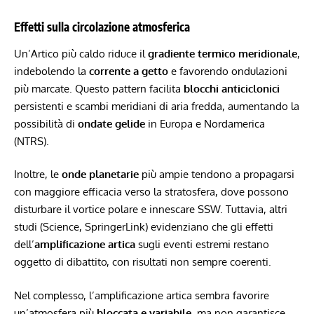
Effetti sulla circolazione atmosferica
Un’Artico più caldo riduce il
gradiente termico meridionale
,
indebolendo la
corrente a getto
e favorendo ondulazioni
più marcate. Questo pattern facilita
blocchi anticiclonici
persistenti e scambi meridiani di aria fredda, aumentando la
possibilità di
ondate gelide
in Europa e Nordamerica
(NTRS).
Inoltre, le
onde planetarie
più ampie tendono a propagarsi
con maggiore efficacia verso la stratosfera, dove possono
disturbare il vortice polare e innescare SSW. Tuttavia, altri
studi (Science, SpringerLink) evidenziano che gli effetti
dell’
amplificazione artica
sugli eventi estremi restano
oggetto di dibattito, con risultati non sempre coerenti.
Nel complesso, l’amplificazione artica sembra favorire
un’atmosfera più
bloccata e variabile
, ma non garantisce