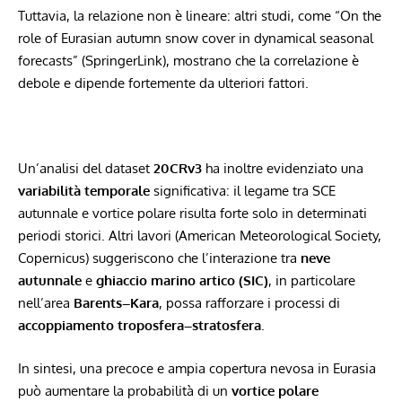
Tuttavia, la relazione non è lineare: altri studi, come “On the
role of Eurasian autumn snow cover in dynamical seasonal
forecasts” (SpringerLink), mostrano che la correlazione è
debole e dipende fortemente da ulteriori fattori.
Un’analisi del dataset
20CRv3
ha inoltre evidenziato una
variabilità temporale
significativa: il legame tra SCE
autunnale e vortice polare risulta forte solo in determinati
periodi storici. Altri lavori (American Meteorological Society,
Copernicus) suggeriscono che l’interazione tra
neve
autunnale
e
ghiaccio marino artico (SIC)
, in particolare
nell’area
Barents–Kara
, possa rafforzare i processi di
accoppiamento troposfera–stratosfera
.
In sintesi, una precoce e ampia copertura nevosa in Eurasia
può aumentare la probabilità di un
vortice polare