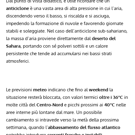
Dal punto di vista didattico, è utile ricordare che un
anticiclone
è una vasta area di alta pressione in cui l’aria,
discendendo verso il basso, si riscalda e si asciuga,
impedendo la formazione di nuvole e favorendo giornate
stabili e soleggiate. Nel caso dell’anticiclone sub-sahariano,
la massa d’aria proviene direttamente dal
deserto del
Sahara
, portando con sé polveri sottili e un calore
persistente che tende ad accumularsi nei bassi strati
atmosferici.
Le previsioni
meteo
indicano che fino al
weekend
la
situazione resterà bloccata, con valori termici
oltre i 36°C
in
molte città del
Centro-Nord
e picchi prossimi ai
40°C
nelle
aree interne più lontane dal mare. Un possibile
cambiamento si intravede verso la metà della prossima
settimana, quando l’
abbassamento del flusso atlantico
potrebbe introdurre
correnti fresche e instabili
.