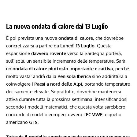
La nuova ondata di calore dal 13 Luglio
È poi prevista una nuova
ondata di calore
, che dovrebbe
concretizzarsi a partire da
Lunedì 13 Luglio
. Questa
espansione
davvero rovente
verso la Sardegna porterà,
sull’isola, un sensibile incremento delle temperature. Sarà
un’
ondata di calore piuttosto importante e cattiva
, perché
molto vasta: andrà dalla
Penisola Iberica
sino addirittura a
coinvolgere i
Paesi a nord delle
Alpi
, portando temperature
decisamente elevate. Soprattutto, dovrebbe mantenersi
attiva durante tutta la prossima settimana,
intensificandosi
secondo i modelli matematici, che questa volta sarebbero
concordi: il modello europeo, ovvero l’
ECMWF
, e quello
americano
GFS
.
Tuttavia il modello americano vede sempre una maggiore