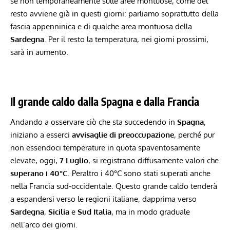
se non temporaneamente sulle aree montuose, come del
resto avviene già in questi giorni: parliamo soprattutto della
fascia appenninica e di qualche area montuosa della
Sardegna
. Per il resto la temperatura, nei giorni prossimi,
sarà in aumento.
Il grande caldo dalla Spagna e dalla Francia
Andando a osservare ciò che sta succedendo in
Spagna
,
iniziano a esserci
avvisaglie di preoccupazione
, perché pur
non essendoci temperature in quota spaventosamente
elevate, oggi,
7 Luglio
, si registrano diffusamente valori che
superano i 40°C
. Peraltro i 40°C sono stati
superati anche
nella Francia sud-occidentale
. Questo grande caldo tenderà
a espandersi verso le regioni italiane, dapprima verso
Sardegna
,
Sicilia
e
Sud Italia
, ma in modo graduale
nell’arco dei giorni.