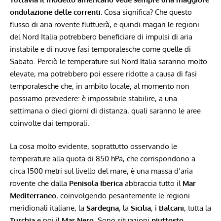
ondulazione delle correnti.
Cosa significa? Che questo
flusso di aria rovente fluttuerà, e quindi magari le regioni
del Nord Italia potrebbero beneficiare di impulsi di aria
instabile e di nuove fasi temporalesche come quelle di
Sabato. Perciò le temperature sul Nord Italia saranno molto
elevate, ma potrebbero poi essere ridotte a causa di fasi
temporalesche che, in ambito locale, al momento non
possiamo prevedere: è impossibile stabilire, a una
settimana o dieci giorni di distanza, quali saranno le aree
coinvolte dai temporali.
La cosa molto evidente, soprattutto osservando le
temperature alla quota di 850 hPa, che corrispondono a
circa 1500 metri sul livello del mare, è una massa d’aria
rovente che dalla
Penisola Iberica
abbraccia tutto il
Mar
Mediterraneo
, coinvolgendo pesantemente le regioni
meridionali italiane, la
Sardegna
, la
Sicilia
, i
Balcani
, tutta la
Turchia
e poi il
Mar Nero
. Sono situazioni
piuttosto