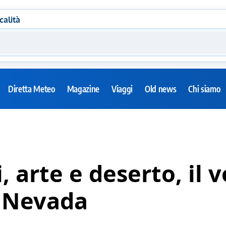
calità
Diretta Meteo
Magazine
Viaggi
Old news
Chi siamo
, arte e deserto, il v
l Nevada