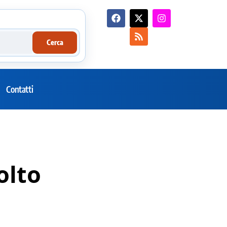
Cerca
Contatti
olto