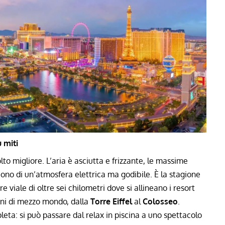
ù miti
olto migliore. L’aria è asciutta e frizzante, le massime
mpiono di un’atmosfera elettrica ma godibile. È la stagione
bre viale di oltre sei chilometri dove si allineano i resort
zioni di mezzo mondo, dalla
Torre Eiffel
al
Colosseo
.
eta: si può passare dal relax in piscina a uno spettacolo