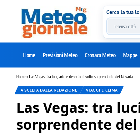
Cerca la tua lo
Home
Previsioni Meteo
Cronaca Meteo
Mappe
Home
»
Las Vegas: tra luci, arte e deserto, il volto sorprendente del Nevada
A SCELTA DALLA REDAZIONE
VIAGGI E CLIMA
Las Vegas: tra luci
sorprendente de