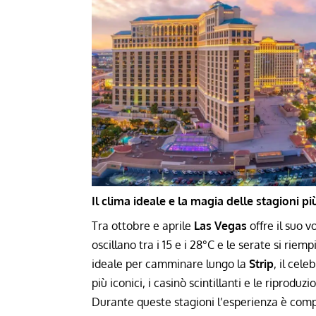
Il clima ideale e la magia delle stagioni pi
Tra ottobre e aprile
Las Vegas
offre il suo v
oscillano tra i 15 e i 28°C e le serate si rie
ideale per camminare lungo la
Strip
, il cele
più iconici, i casinò scintillanti e le riprodu
Durante queste stagioni l’esperienza è compl