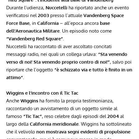
Durante l’udienza,
Nuccetelli
ha riportato anche un evento
verificatosi nel
2003
presso l’attuale
Vandenberg Space
Force Base
, in
California
– all’epoca ancora
base
dell’Aeronautica Militare
. Un episodio noto come
“Vandenberg Red Square”
.
Nuccetelli ha raccontato di aver ascoltato concitati
messaggi radio, nei quali un collega urlava:
“Sta venendo
verso di noi! Sta venendo proprio contro di noi!”
, salvo poi
riportare che l’oggetto
“è schizzato via e tutto è finito in un
attimo”
.
Wiggins e l’incontro con il Tic Tac
Anche
Wiggins
ha fornito la propria testimonianza,
raccontando un avvistamento di un oggetto simile al
famoso
“Tic Tac”
, reso celebre dagli episodi del
2004
al
largo della
California meridionale
. Wiggins ha sottolineato
che il velivolo
non mostrava segni evidenti di propulsione