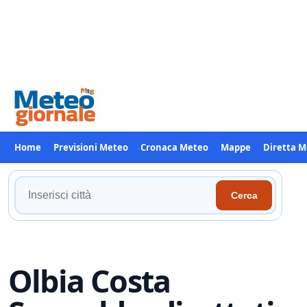
Home
Previsioni Meteo
Cronaca Meteo
Mappe
Diretta 
Cerca
Cerca
la
tua
località
Olbia Costa