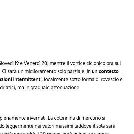
iovedì 19 e Venerdì 20, mentre il vortice ciclonico ora sul
. Ci sarà un miglioramento solo parziale, in
un contesto
azioni intermittenti
, localmente sotto forma di rovescio e
adriatici, ma in graduale attenuazione.
pienamente invernali. La colonnina di mercurio si
ndo leggermente nei valori massimi laddove il sole sarà
quest’anno cadrà il 20 marzo, avrà quindi
un sapore