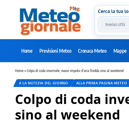
Cerca la tua lo
Home
Previsioni Meteo
Cronaca Meteo
Mappe
Home
»
Colpo di coda invernale, nuovi impulsi d’aria fredda sino al weekend
A LA NOTIZIA DEL GIORNO
ALLA PRIMA PAGINA METEO
Colpo di coda inv
sino al weekend