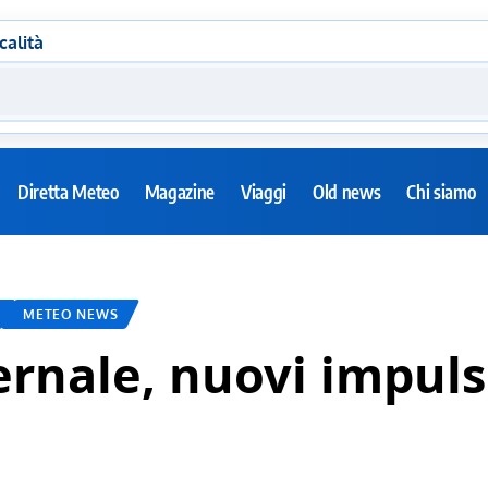
calità
Diretta Meteo
Magazine
Viaggi
Old news
Chi siamo
METEO NEWS
ernale, nuovi impulsi