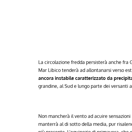
La circolazione fredda persisterà anche fra G
Mar Libico tenderà ad allontanarsi verso est
ancora instabile caratterizzato da precipit
grandine, al Sud e lungo parte dei versanti 
Non mancherà il vento ad acuire sensazioni 
manterrà al di sotto della media, pur risale
più presente. L’equinozio di primavera, che 