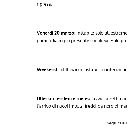
ripresa.
Venerdì 20 marzo:
instabile solo all’estrem
pomeridiano più presente sui rilievi. Sole pr
Weekend:
infiltrazioni instabili manterra
Ulteriori tendenze m
e
teo
: avvio di settima
l’arrivo di nuovi impulsi freddi da nord di m
Seguici s