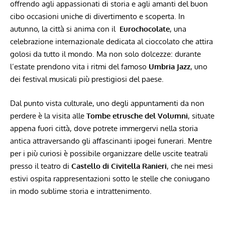
offrendo agli appassionati di storia e agli amanti del buon⁤
cibo occasioni ‍uniche di divertimento e ⁢scoperta. In
autunno, la città si anima con il ⁤
Eurochocolate
, una
celebrazione internazionale dedicata al cioccolato che attira ​
golosi da tutto il‍ mondo. Ma non solo dolcezze: durante
l’estate prendono vita i⁤ ritmi⁢ del⁣ famoso
Umbria Jazz
, ​uno
dei​ festival musicali più prestigiosi del paese.
Dal punto vista culturale, uno degli​ appuntamenti da​ non
perdere è la visita ⁣alle
Tombe etrusche del Volumni
, situate
appena fuori città, dove potrete immergervi nella storia
antica attraversando ⁣gli affascinanti‍ ipogei funerari.⁣ Mentre
per i più curiosi è possibile organizzare delle uscite teatrali
presso il teatro di
Castello di⁣ Civitella Ranieri
, che nei‍ mesi
estivi ospita rappresentazioni sotto le stelle ⁣che coniugano
in modo sublime⁤ storia e‍ intrattenimento.