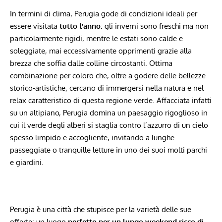
In termini di clima, ​Perugia gode di ‌condizioni ⁤ideali per
essere⁢ visitata
tutto l’anno
: gli inverni ⁢sono freschi ma⁣ non
particolarmente rigidi, mentre le⁤ estati sono calde ⁣e
soleggiate, mai eccessivamente opprimenti ​grazie alla
brezza che⁣ soffia dalle colline⁣ circostanti. ⁢Ottima​
combinazione per coloro che, ‌oltre a godere ⁤delle bellezze
storico-artistiche,⁣ cercano di immergersi nella natura e nel
relax caratteristico di questa ‍regione⁤ verde. Affacciata infatti
su un altipiano, Perugia domina un ⁢paesaggio rigoglioso in
cui il verde degli alberi si staglia contro⁢ l’azzurro di un cielo
spesso ⁤limpido e accogliente, ⁣invitando a lunghe‌
passeggiate⁤ o tranquille letture in uno dei suoi molti parchi‌
e giardini.
Perugia è una città che stupisce per la varietà ‌delle sue‌
offerte: un luogo​
perfetto per un lungo weekend⁣ ricco⁢ di