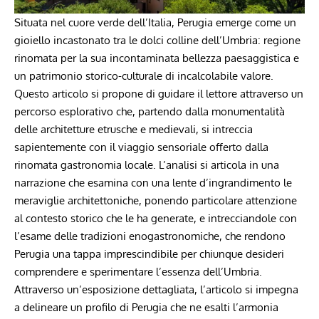
Situata nel ⁢cuore verde dell’Italia, Perugia emerge come un
gioiello incastonato ‌tra le dolci colline dell’Umbria: regione
rinomata ⁤per la sua ‌incontaminata bellezza paesaggistica‌ e
un⁣ patrimonio storico-culturale di⁣ incalcolabile valore.⁢
Questo articolo si propone di guidare ‍il lettore attraverso un
percorso esplorativo che, partendo dalla monumentalità
‍delle architetture etrusche e medievali,‌ si intreccia
sapientemente con il viaggio sensoriale offerto dalla
rinomata gastronomia locale. L’analisi ⁢si⁤ articola in una
‌narrazione‍ che⁤ esamina con una lente d’ingrandimento le
meraviglie architettoniche, ponendo particolare attenzione
⁣al contesto‌ storico che le ha generate, e ‌intrecciandole con
l’esame delle‍ tradizioni⁤ enogastronomiche, che⁣ rendono
Perugia ​una ​tappa ⁢imprescindibile per‍ chiunque desideri
comprendere⁤ e sperimentare l’essenza dell’Umbria.
Attraverso ⁢un’esposizione dettagliata, l’articolo ​si impegna
a delineare‍ un⁤ profilo ⁢di Perugia che ‍ne‌ esalti l’armonia‍