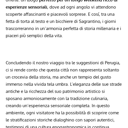
esperienze sensoriali
, dove ad ‌ogni⁤ angolo vi attendono
scoperte affascinanti e piacevoli sorprese. E cosí, tra una
⁤fetta di ⁤torta al testo e un bicchiere di Sagrantino, i giorni
trascorreranno in un’armonia perfetta di storia millenaria e i
piaceri più semplici della vita.
​Concludendo‍ il nostro viaggio tra le suggestioni di ⁤Perugia,
ci⁤ si rende conto che questa città⁣ non rappresenta ⁢soltanto
un crocevia della storia, ma anche⁤ un tempio del ⁢gusto
immerso nella ⁢vivida tela⁢ umbra. L’eleganza delle ‍sue strade
antiche ⁢e la ‌ricchezza del suo patrimonio artistico ‌si
sposano ⁤armoniosamente con la tradizione culinaria,
creando un’esperienza sensoriale completa. In questo
ambiente, ogni ‍visitatore ha la possibilità di scoprire come
‍le stratificazioni storiche dialoghino con sapori ‍autentici,
⁣testimoni‌ di una cultura‌ enogastronomica in continua