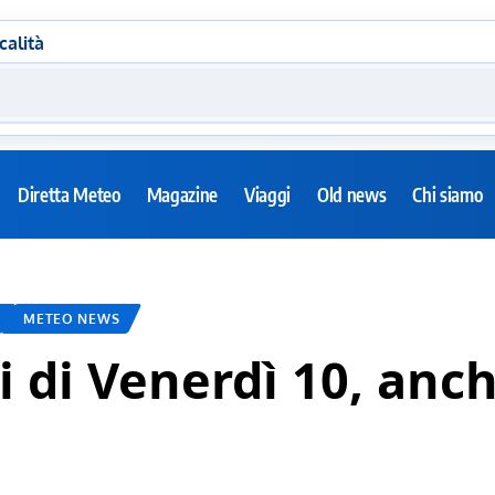
calità
Diretta Meteo
Magazine
Viaggi
Old news
Chi siamo
METEO NEWS
i di Venerdì 10, anc