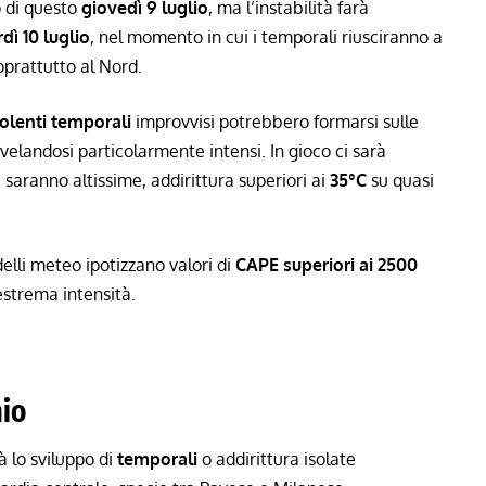
 di questo
giovedì 9 luglio
, ma l’instabilità farà
dì 10 luglio
, nel momento in cui i temporali riusciranno a
oprattutto al Nord.
iolenti temporali
improvvisi potrebbero formarsi sulle
velandosi particolarmente intensi. In gioco ci sarà
 saranno altissime, addirittura superiori ai
35°C
su quasi
elli meteo ipotizzano valori di
CAPE superiori ai 2500
estrema intensità.
hio
 lo sviluppo di
temporali
o addirittura isolate