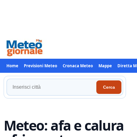
Home
Previsioni Meteo
Cronaca Meteo
Mappe
Diretta 
Cerca
Cerca
la
tua
località
Meteo: afa e calura