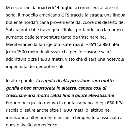
Ma ecco che da
martedì 14 luglio
si comincerà a fare sul
serio. Il modello americano
GFS
traccia la strada: una lingua
bollente nordafricana proveniente dal cuore del deserto del
Sahara potrebbe travolgere l’Italia, portando un clamoroso
aumento delle temperature tanto da trascinare nel
Mediterraneo la famigerata
isoterma di +25°C a 850 hPa
(circa 1500 metri di altezza), che per l’occasione salirà
addirittura oltre i
1600 metri
, visto che ci sarà una notevole
impennata dei geopotenziali.
In altre parole,
la cupola di alta pressione sarà molto
gonfia e ben strutturata in altezza, capace così di
trascinare aria molto calda fino a quote elevatissime
.
Proprio per questo motivo la quota isobarica degli
850 hPa
rischia di salire anche oltre i
1600 metri
di altitudine,
innalzando ulteriormente anche la temperatura associata a
questo livello atmosferico.