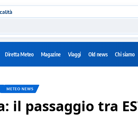
calità
Diretta Meteo
Magazine
Viaggi
Old news
Chi siamo
METEO NEWS
sia: il passaggio tr