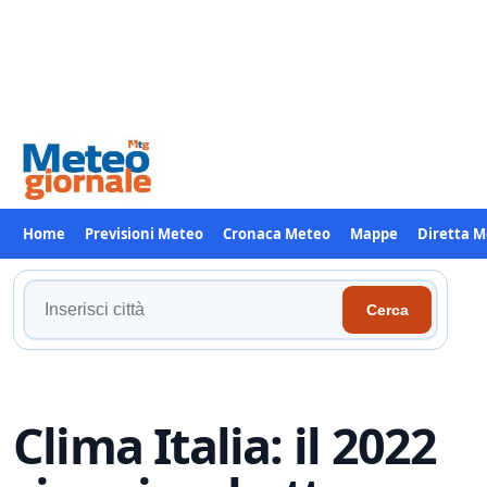
Home
Previsioni Meteo
Cronaca Meteo
Mappe
Diretta 
Cerca
Cerca
la
tua
località
Clima Italia: il 2022