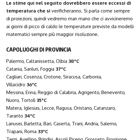
Le stime qui nel seguito dovrebbero essere eccessi di
temperatura che si
verificheranno. Si parla come sempre
di proiezioni, quindi vedremo man mano che ci avvicineremo
ai giorni di picco di caldo le temperature previste da modelli
matematici sempre più maggior risoluzione.
CAPOLUOGHI DI PROVINCIA
Palermo, Caltanissetta, Olbia
38°C
Catania, Sanluri, Foggia
37°C
Cagliari, Cosenza, Crotone, Siracusa, Carbonia,
Villacidro
36°C
Messina, Enna, Reggio di Calabria, Agrigento, Benevento,
Nuoro, Tortolì
35°C
Matera, Iglesias, Lecce, Ragusa, Oristano, Catanzaro,
Taranto
34°C
Lanusei, Barletta, Bari, Caserta, Trani, Andria, Salerno,
Trapani, Roma
33°C
Terni, Avellino, Brindisi, Ascoli Piceno, Grosseto, Frosinone,