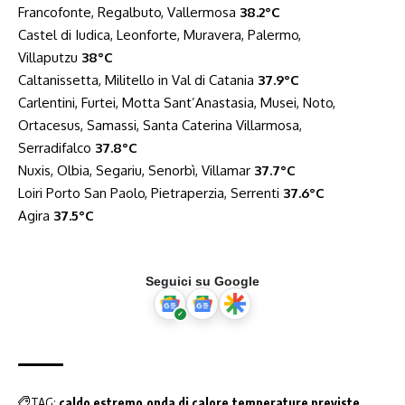
Francofonte, Regalbuto, Vallermosa
38.2°C
Castel di Iudica, Leonforte, Muravera, Palermo,
Villaputzu
38°C
Caltanissetta, Militello in Val di Catania
37.9°C
Carlentini, Furtei, Motta Sant’Anastasia, Musei, Noto,
Ortacesus, Samassi, Santa Caterina Villarmosa,
Serradifalco
37.8°C
Nuxis, Olbia, Segariu, Senorbì, Villamar
37.7°C
Loiri Porto San Paolo, Pietraperzia, Serrenti
37.6°C
Agira
37.5°C
Seguici su Google
TAG:
caldo estremo
onda di calore
temperature previste