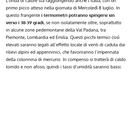
L’onda di calore sta raggiungendo anche l’Italia, con un
primo picco atteso nella giornata di Mercoledì 8 luglio. In
questo frangente
i termometri potranno spingersi sin
verso i 38-39 gradi
, se non isolatamente oltre, soprattutto
in alcune zone pedemontane della Val Padana, tra
Piemonte, Lombardia ed Emilia. Questi picchi termici così
elevati saranno legati all’effetto locale di venti di caduta dai
rilievi alpini ed appenninici, che favoriranno l’impennata
della colonnina di mercurio. In compenso si tratterà di caldo
torrido e non afoso, quindi i tassi d’umidità saranno bassi.